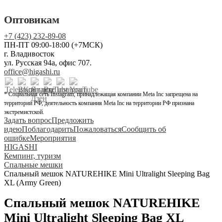
Оптовикам
+7 (423) 232-89-08
ПН-ПТ 09:00-18:00 (+7МСК)
г. Владивосток
ул. Русская 94а, офис 707.
office@higashi.ru
* Социальная сеть Instagram, принадлежащая компании Meta Inc запрещена на
территории РФ, деятельность компания Meta Inc на территории РФ признана
экстремистской.
Задать вопрос
Предложить
идею
Поблагодарить
Пожаловаться
Сообщить об
ошибке
Мероприятия
HIGASHI
Кемпинг, туризм
Спальные мешки
Спальный мешок NATUREHIKE Mini Ultralight Sleeping Bag
XL (Army Green)
Спальный мешок NATUREHIKE
Mini Ultralight Sleeping Bag XL