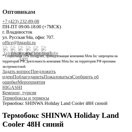
Оптовикам
+7 (423) 232-89-08
ПН-ПТ 09:00-18:00 (+7МСК)
г. Владивосток
ул. Русская 94а, офис 707.
office@higashi.ru
* Социальная сеть Instagram, принадлежащая компании Meta Inc запрещена на
территории РФ, деятельность компания Meta Inc на территории РФ признана
экстремистской.
Задать вопрос
Предложить
идею
Поблагодарить
Пожаловаться
Сообщить об
ошибке
Мероприятия
HIGASHI
Кемпинг, туризм
Термобоксы и термосы
Термобокс SHINWA Holiday Land Cooler 48H синий
Термобокс SHINWA Holiday Land
Cooler 48H синий