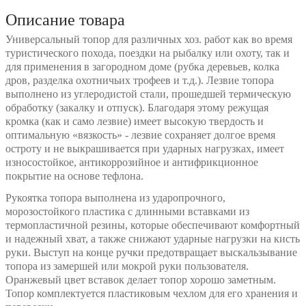
Описание товара
Универсальный топор для различных хоз. работ как во время
туристического похода, поездки на рыбалку или охоту, так и
для применения в загородном доме (рубка деревьев, колка
дров, разделка охотничьих трофеев и т.д.). Лезвие топора
выполнено из углеродистой стали, прошедшей термическую
обработку (закалку и отпуск). Благодаря этому режущая
кромка (как и само лезвие) имеет высокую твердость и
оптимальную «вязкость» - лезвие сохраняет долгое время
остроту и не выкрашивается при ударных нагрузках, имеет
износостойкое, антикоррозийное и антифрикционное
покрытие на основе тефлона.
Рукоятка топора выполнена из ударопрочного,
морозостойкого пластика с длинными вставками из
термопластичной резины, которые обеспечивают комфортный
и надежный хват, а также снижают ударные нагрузки на кисть
руки. Выступ на конце ручки предотвращает выскальзывание
топора из замершей или мокрой руки пользователя.
Оранжевый цвет вставок делает топор хорошо заметным.
Топор комплектуется пластиковым чехлом для его хранения и