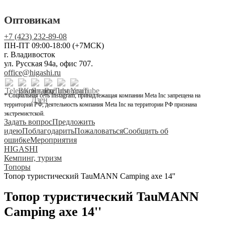
Оптовикам
+7 (423) 232-89-08
ПН-ПТ 09:00-18:00 (+7МСК)
г. Владивосток
ул. Русская 94а, офис 707.
office@higashi.ru
* Социальная сеть Instagram, принадлежащая компании Meta Inc запрещена на
территории РФ, деятельность компания Meta Inc на территории РФ признана
экстремистской.
Задать вопрос
Предложить
идею
Поблагодарить
Пожаловаться
Сообщить об
ошибке
Мероприятия
HIGASHI
Кемпинг, туризм
Топоры
Топор туристический TauMANN Camping axe 14''
Топор туристический TauMANN
Camping axe 14''