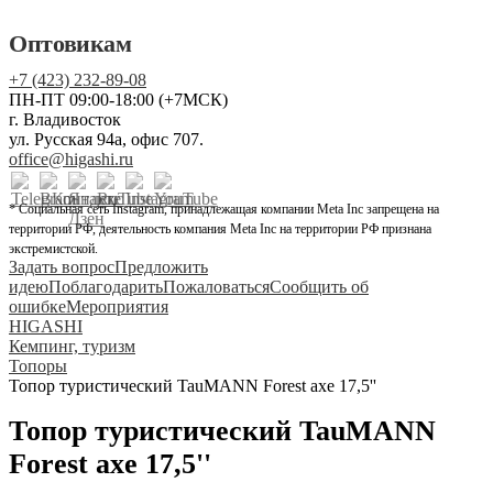
Оптовикам
+7 (423) 232-89-08
ПН-ПТ 09:00-18:00 (+7МСК)
г. Владивосток
ул. Русская 94а, офис 707.
office@higashi.ru
* Социальная сеть Instagram, принадлежащая компании Meta Inc запрещена на
территории РФ, деятельность компания Meta Inc на территории РФ признана
экстремистской.
Задать вопрос
Предложить
идею
Поблагодарить
Пожаловаться
Сообщить об
ошибке
Мероприятия
HIGASHI
Кемпинг, туризм
Топоры
Топор туристический TauMANN Forest axe 17,5''
Топор туристический TauMANN
Forest axe 17,5''