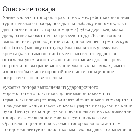
Описание товара
Универсальный топор для различных хоз. работ как во время
туристического похода, поездки на рыбалку или охоту, так и
для применения в загородном доме (рубка деревьев, колка
дров, разделка охотничьих трофеев и т.д.). Лезвие топора
выполнено из углеродистой стали, прошедшей термическую
обработку (закалку и отпуск). Благодаря этому режущая
кромка (как и само лезвие) имеет высокую твердость и
оптимальную «вязкость» - лезвие сохраняет долгое время
остроту и не выкрашивается при ударных нагрузках, имеет
износостойкое, антикоррозийное и антифрикционное
покрытие на основе тефлона.
Рукоятка топора выполнена из ударопрочного,
морозостойкого пластика с длинными вставками из
термопластичной резины, которые обеспечивают комфортный
и надежный хват, а также снижают ударные нагрузки на кисть
руки. Выступ на конце ручки предотвращает выскальзывание
топора из замершей или мокрой руки пользователя.
Оранжевый цвет вставок делает топор хорошо заметным.
Топор комплектуется пластиковым чехлом для его хранения и