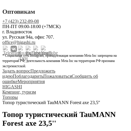
Оптовикам
+7 (423) 232-89-08
ПН-ПТ 09:00-18:00 (+7МСК)
г. Владивосток
ул. Русская 94а, офис 707.
office@higashi.ru
* Социальная сеть Instagram, принадлежащая компании Meta Inc запрещена на
территории РФ, деятельность компания Meta Inc на территории РФ признана
экстремистской.
Задать вопрос
Предложить
идею
Поблагодарить
Пожаловаться
Сообщить об
ошибке
Мероприятия
HIGASHI
Кемпинг, туризм
Топоры
Топор туристический TauMANN Forest axe 23,5''
Топор туристический TauMANN
Forest axe 23,5''