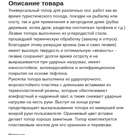
Описание товара
Универсальный топор для различных хоз. работ как во
время туристического похода, поездки на рыбалку или
охоту, так и для применения в загородном доме (рубка
деревьев, колка дров, разделка охотничьих трофеев и т.д.).
Лезвие топора выполнено из углеродистой стали,
прошедшей термическую обработку (закалку и отпуск).
Благодаря этому режущая кромка (как и само лезвие)
имеет высокую твердость и оптимальную «вязкость» -
лезвие сохраняет долгое время остроту и не
выкрашивается при ударных нагрузках, имеет
износостойкое, антикоррозийное и антифрикционное
покрытие на основе тефлона.
Рукоятка топора выполнена из ударопрочного,
морозостойкого пластика с длинными вставками из
термопластичной резины, которые обеспечивают
комфортный и надежный хват, а также снижают ударные
нагрузки на кисть руки. Выступ на конце ручки
предотвращает выскальзывание топора из замершей или
мокрой руки пользователя. Оранжевый цвет вставок
делает топор хорошо заметным. Топор комплектуется
пластиковым чехлом для его хранения и перевозки.
Новинка