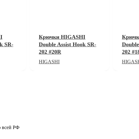
I
Крючки HIGASHI
Крючк
ok SR-
Double Assist Hook SR-
Double
202 #20R
202 #1
HIGASHI
HIGAS
о всей РФ