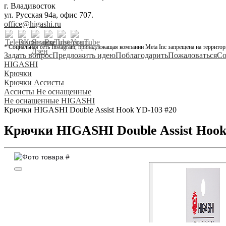
г. Владивосток
ул. Русская 94а, офис 707.
office@higashi.ru
* Социальная сеть Instagram, принадлежащая компании Meta Inc запрещена на территор
Задать вопрос
Предложить идею
Поблагодарить
Пожаловаться
Со
HIGASHI
Крючки
Крючки Ассисты
Ассисты Не оснащенные
Не оснащенные HIGASHI
Крючки HIGASHI Double Assist Hook YD-103 #20
Крючки HIGASHI Double Assist Hook