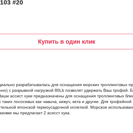
103 #20
Купить в один клик
специально разрабатывалась для оснащения морских троллинговых 
енно) с разрывной нагрузкой 80Lb позволят удержать Ваш трофей.
Наши ассист хуки предназначены для оснащения троллинговых блес
таких лососевых как чавыча, кижуч, кета и другие. Для трофейной 
ительной японской термоусадочной оплеткой. Морское использован
овке мы предлагает 2 асисст хука.