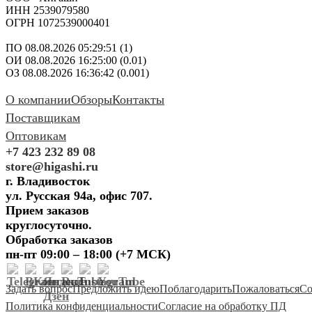
ИНН 2539079580
ОГРН 1072539000401
ПО 08.08.2026 05:29:51 (1)
ОИ 08.08.2026 16:25:00 (0.01)
ОЗ 08.08.2026 16:36:42 (0.001)
О компании
Обзоры
Контакты
Поставщикам
Оптовикам
+7 423 232 89 08
store@higashi.ru
г. Владивосток
ул. Русская 94а, офис 707.
Прием заказов
круглосуточно.
Обработка заказов
пн-пт 09:00 – 18:00 (+7 МСК)
Задать вопрос
Предложить идею
Поблагодарить
Пожаловаться
Со
Политика конфиденциальности
Согласие на обработку ПД