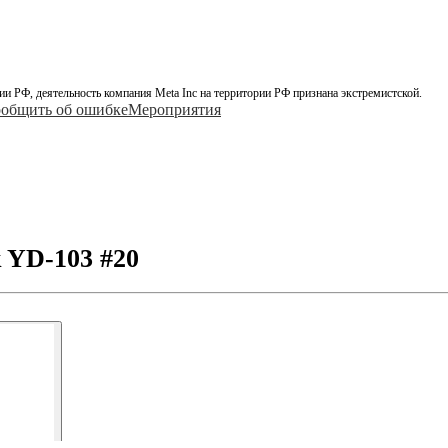
ии РФ, деятельность компания Meta Inc на территории РФ признана экстремистской.
общить об ошибке
Мероприятия
 YD-103 #20