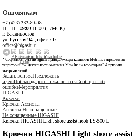
Оптовикам
+7 (423) 232-89-08
ПН-ПТ 09:00-18:00 (+7МСК)
г. Владивосток
ул. Русская 94а, офис 707.
office@higashi.ru
* Социальная сеть Instagram, принадлежащая компании Meta Inc запрещена на
территории РФ, деятельность компания Meta Inc на территории РФ признана
экстремистской.
Задать вопрос
Предложить
идею
Поблагодарить
Пожаловаться
Сообщить об
ошибке
Мероприятия
HIGASHI
Крючки
Крючки Ассисты
Ассисты Не оснащенные
Не оснащенные HIGASHI
Крючки HIGASHI Light shore assist hook LS-500 L
Крючки HIGASHI Light shore assist