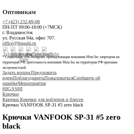
Оптовикам
+7 (423) 232-89-08
ПН-ПТ 09:00-18:00 (+7МСК)
г. Владивосток
ул. Русская 94а, офис 707.
office@higashi.ru
* Социальная сеть Instagram, принадлежащая компании Meta Inc запрещена на
территории РФ, деятельность компания Meta Inc на территории РФ признана
экстремистской.
Задать вопрос
Предложить
идею
Поблагодарить
Пожаловаться
Сообщить об
ошибке
Мероприятия
HIGASHI
Крючки
Крючки Крючки для воблеров и блесен
Крючки VANFOOK SP-31 #5 zero black
Крючки VANFOOK SP-31 #5 zero
black