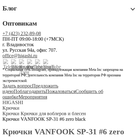
Блог
Оптовикам
+7 (423) 232-89-08
ПН-ПТ 09:00-18:00 (+7МСК)
г. Владивосток
ул. Русская 94а, офис 707.
office@higashi.ru
* Социальная сеть Instagram, принадлежащая компании Meta Inc запрещена на
территории РФ, деятельность компания Meta Inc на территории РФ признана
экстремистской.
Задать вопрос
Предложить
идею
Поблагодарить
Пожаловаться
Сообщить об
ошибке
Мероприятия
HIGASHI
Крючки
Крючки Крючки для воблеров и блесен
Крючки VANFOOK SP-31 #6 zero black
Крючки VANFOOK SP-31 #6 zero