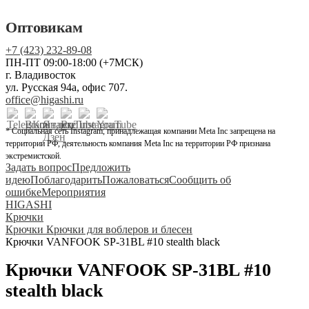
Оптовикам
+7 (423) 232-89-08
ПН-ПТ 09:00-18:00 (+7МСК)
г. Владивосток
ул. Русская 94а, офис 707.
office@higashi.ru
* Социальная сеть Instagram, принадлежащая компании Meta Inc запрещена на
территории РФ, деятельность компания Meta Inc на территории РФ признана
экстремистской.
Задать вопрос
Предложить
идею
Поблагодарить
Пожаловаться
Сообщить об
ошибке
Мероприятия
HIGASHI
Крючки
Крючки Крючки для воблеров и блесен
Крючки VANFOOK SP-31BL #10 stealth black
Крючки VANFOOK SP-31BL #10
stealth black