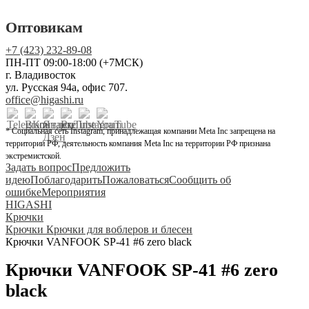
Оптовикам
+7 (423) 232-89-08
ПН-ПТ 09:00-18:00 (+7МСК)
г. Владивосток
ул. Русская 94а, офис 707.
office@higashi.ru
* Социальная сеть Instagram, принадлежащая компании Meta Inc запрещена на
территории РФ, деятельность компания Meta Inc на территории РФ признана
экстремистской.
Задать вопрос
Предложить
идею
Поблагодарить
Пожаловаться
Сообщить об
ошибке
Мероприятия
HIGASHI
Крючки
Крючки Крючки для воблеров и блесен
Крючки VANFOOK SP-41 #6 zero black
Крючки VANFOOK SP-41 #6 zero
black