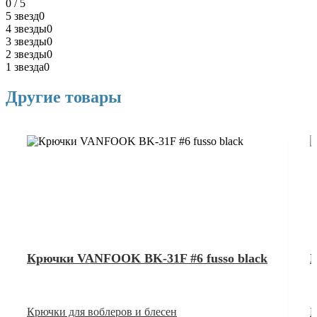
0 / 5
5 звезд
0
4 звезды
0
3 звезды
0
2 звезды
0
1 звезда
0
Другие товары
Крючки VANFOOK BK-31F #6 fusso black
К
Крючки для воблеров и блесен
К