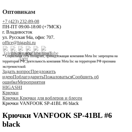
Оптовикам
+7 (423) 232-89-08
ПН-ПТ 09:00-18:00 (+7МСК)
г. Владивосток
ул. Русская 94а, офис 707.
office@higashi.ru
* Социальная сеть Instagram, принадлежащая компании Meta Inc запрещена на
территории РФ, деятельность компания Meta Inc на территории РФ признана
экстремистской.
Задать вопрос
Предложить
идею
Поблагодарить
Пожаловаться
Сообщить об
ошибке
Мероприятия
HIGASHI
Крючки
Крючки Крючки для воблеров и блесен
Крючки VANFOOK SP-41BL #6 black
Крючки VANFOOK SP-41BL #6
black