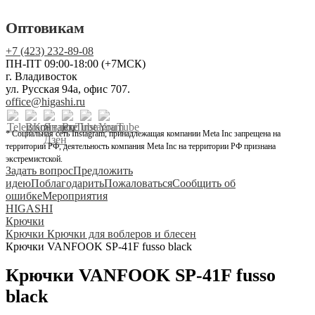
Оптовикам
+7 (423) 232-89-08
ПН-ПТ 09:00-18:00 (+7МСК)
г. Владивосток
ул. Русская 94а, офис 707.
office@higashi.ru
* Социальная сеть Instagram, принадлежащая компании Meta Inc запрещена на
территории РФ, деятельность компания Meta Inc на территории РФ признана
экстремистской.
Задать вопрос
Предложить
идею
Поблагодарить
Пожаловаться
Сообщить об
ошибке
Мероприятия
HIGASHI
Крючки
Крючки Крючки для воблеров и блесен
Крючки VANFOOK SP-41F fusso black
Крючки VANFOOK SP-41F fusso
black