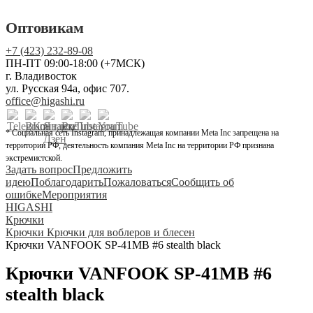
Оптовикам
+7 (423) 232-89-08
ПН-ПТ 09:00-18:00 (+7МСК)
г. Владивосток
ул. Русская 94а, офис 707.
office@higashi.ru
* Социальная сеть Instagram, принадлежащая компании Meta Inc запрещена на
территории РФ, деятельность компания Meta Inc на территории РФ признана
экстремистской.
Задать вопрос
Предложить
идею
Поблагодарить
Пожаловаться
Сообщить об
ошибке
Мероприятия
HIGASHI
Крючки
Крючки Крючки для воблеров и блесен
Крючки VANFOOK SP-41MB #6 stealth black
Крючки VANFOOK SP-41MB #6
stealth black