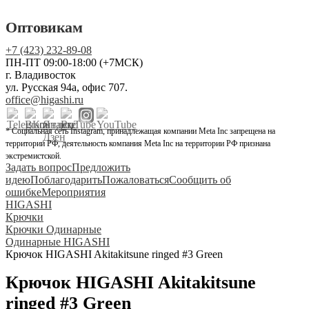
Оптовикам
+7 (423) 232-89-08
ПН-ПТ 09:00-18:00 (+7МСК)
г. Владивосток
ул. Русская 94а, офис 707.
office@higashi.ru
* Социальная сеть Instagram, принадлежащая компании Meta Inc запрещена на
территории РФ, деятельность компания Meta Inc на территории РФ признана
экстремистской.
Задать вопрос
Предложить
идею
Поблагодарить
Пожаловаться
Сообщить об
ошибке
Мероприятия
HIGASHI
Крючки
Крючки Одинарные
Одинарные HIGASHI
Крючок HIGASHI Akitakitsune ringed #3 Green
Крючок HIGASHI Akitakitsune
ringed #3 Green