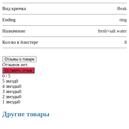
Вид крючка
Beak
Ending
ring
Назначение
fresh+salt water
Кол-во в блистере
8
Отзывы о товаре
Отзывов нет.
Оставить отзыв
0 / 5
5 звезд
0
4 звезды
0
3 звезды
0
2 звезды
0
1 звезда
0
Другие товары