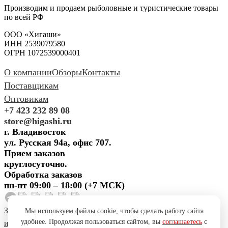
Производим и продаем рыболовные и туристические товары
по всей РФ
ООО «Хигаши»
ИНН 2539079580
ОГРН 1072539000401
О компании
Обзоры
Контакты
Поставщикам
Оптовикам
+7 423 232 89 08
store@higashi.ru
г. Владивосток
ул. Русская 94а, офис 707.
Прием заказов
круглосуточно.
Обработка заказов
пн-пт 09:00 – 18:00 (+7 МСК)
Задать вопрос
Предложить
Мы используем файлы cookie, чтобы сделать работу сайта
удобнее. Продолжая пользоваться сайтом, вы
соглашаетесь
с
идею
Поблагодарить
Пожаловаться
Сообщить об ошибке