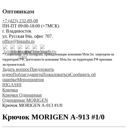
Оптовикам
+7 (423) 232-89-08
ПН-ПТ 09:00-18:00 (+7МСК)
г. Владивосток
ул. Русская 94а, офис 707.
office@higashi.ru
* Социальная сеть Instagram, принадлежащая компании Meta Inc запрещена на
территории РФ, деятельность компания Meta Inc на территории РФ признана
экстремистской.
Задать вопрос
Предложить
идею
Поблагодарить
Пожаловаться
Сообщить об
ошибке
Мероприятия
HIGASHI
Крючки
Крючки Одинарные
Одинарные MORIGEN
Крючок MORIGEN A-913 #1/0
Крючок MORIGEN A-913 #1/0