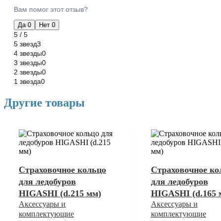
Вам помог этот отзыв?
Да
0
Нет
0
5 / 5
5 звезд
3
4 звезды
0
3 звезды
0
2 звезды
0
1 звезда
0
Другие товары
Страховочное кольцо
Страховочное ко
для ледобуров
для ледобуров
HIGASHI (d.215 мм)
HIGASHI (d.165 
Аксессуары и
Аксессуары и
комплектующие
комплектующие