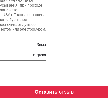
ца - именно такая
кусывания" при проходе
лана - это
n USA). Голова оснащена
егко бурят лед
беспечивает лучшее
вертом или электробуром.
Зима
Higashi
Оставить отзыв