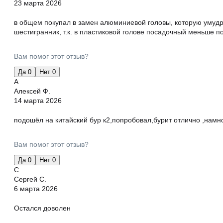
23 марта 2026
в общем покупал в замен алюминиевой головы, которую умудр
шестигранник, т.к. в пластиковой голове посадочный меньше 
Вам помог этот отзыв?
Да
0
Нет
0
А
Алексей Ф.
14 марта 2026
подошёл на китайский бур к2,попробовал,бурит отлично ,намн
Вам помог этот отзыв?
Да
0
Нет
0
С
Сергей С.
6 марта 2026
Остался доволен