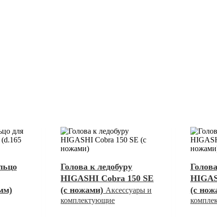
льцо
Голова к ледобуру
Голова
HIGASHI Cobra 150 SE
HIGAS
мм)
(с ножами)
(с но
Аксессуары и
комплектующие
компле