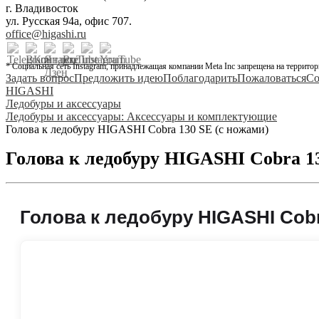
г. Владивосток
ул. Русская 94а, офис 707.
office@higashi.ru
* Социальная сеть Instagram, принадлежащая компании Meta Inc запрещена на территор
Задать вопрос
Предложить идею
Поблагодарить
Пожаловаться
Со
HIGASHI
Ледобуры и аксессуары
Ледобуры и аксессуары: Аксессуары и комплектующие
Голова к ледобуру HIGASHI Cobra 130 SE (с ножами)
Голова к ледобуру HIGASHI Cobra 13
Голова к ледобуру HIGASHI Cobr