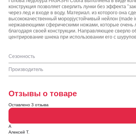
Голова ледобура HIGASHI Cobra выполнена в виде коль
конструкция позволяет сверлить лунки без эффекта "за
через лед и входе в воду. Материал. из которого она сде
высококачественный мороpjустойчивый нейлон (made i
нержавеющими сферическими ножами, которые очень л
благодаря своей конструкции. Направляющее сверло о
центрирование шнека при использовании его с шурупо
Сезонность
Производитель
Отзывы о товаре
Оставлено 3 отзыва
А
Алексей Т.