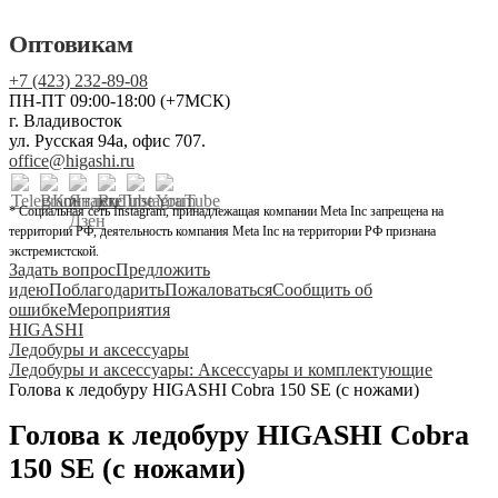
Оптовикам
+7 (423) 232-89-08
ПН-ПТ 09:00-18:00 (+7МСК)
г. Владивосток
ул. Русская 94а, офис 707.
office@higashi.ru
* Социальная сеть Instagram, принадлежащая компании Meta Inc запрещена на
территории РФ, деятельность компания Meta Inc на территории РФ признана
экстремистской.
Задать вопрос
Предложить
идею
Поблагодарить
Пожаловаться
Сообщить об
ошибке
Мероприятия
HIGASHI
Ледобуры и аксессуары
Ледобуры и аксессуары: Аксессуары и комплектующие
Голова к ледобуру HIGASHI Cobra 150 SE (с ножами)
Голова к ледобуру HIGASHI Cobra
150 SE (с ножами)