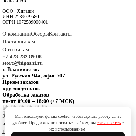
по всей РФ
ООО «Хигаши»
ИНН 2539079580
ОГРН 1072539000401
О компании
Обзоры
Контакты
Поставщикам
Оптовикам
+7 423 232 89 08
store@higashi.ru
г. Владивосток
ул. Русская 94а, офис 707.
Прием заказов
круглосуточно.
Обработка заказов
пн-пт 09:00 – 18:00 (+7 МСК)
Задать вопрос
Предложить
Мы используем файлы cookie, чтобы сделать работу сайта
удобнее. Продолжая пользоваться сайтом, вы
соглашаетесь
с
идею
Поблагодарить
Пожаловаться
Сообщить об ошибке
их использованием.
Политика конфиденциальности
Согласие на обработку ПД