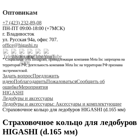
Оптовикам
+7 (423) 232-89-08
ПН-ПТ 09:00-18:00 (+7МСК)
г. Владивосток
ул. Русская 94а, офис 707.
office@higashi.ru
* Социальная сеть Instagram, принадлежащая компании Meta Inc запрещена на
территории РФ, деятельность компания Meta Inc на территории РФ признана
экстремистской.
Задать вопрос
Предложить
идею
Поблагодарить
Пожаловаться
Сообщить об
ошибке
Мероприятия
HIGASHI
Ледобуры и аксессуары
Ледобуры и аксессуары: Аксессуары и комплектующие
Страховочное кольцо для ледобуров HIGASHI (d.165 мм)
Страховочное кольцо для ледобуров
HIGASHI (d.165 мм)