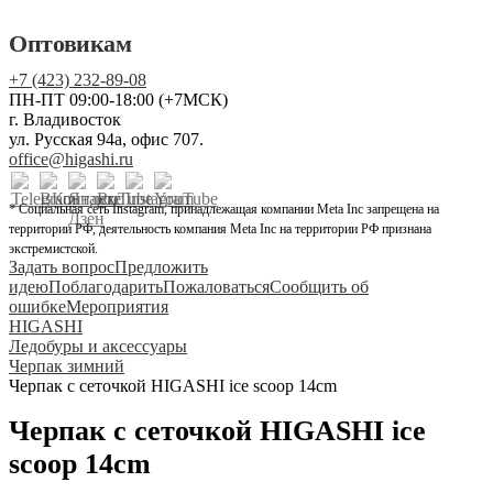
Оптовикам
+7 (423) 232-89-08
ПН-ПТ 09:00-18:00 (+7МСК)
г. Владивосток
ул. Русская 94а, офис 707.
office@higashi.ru
* Социальная сеть Instagram, принадлежащая компании Meta Inc запрещена на
территории РФ, деятельность компания Meta Inc на территории РФ признана
экстремистской.
Задать вопрос
Предложить
идею
Поблагодарить
Пожаловаться
Сообщить об
ошибке
Мероприятия
HIGASHI
Ледобуры и аксессуары
Черпак зимний
Черпак с сеточкой HIGASHI ice scoop 14cm
Черпак с сеточкой HIGASHI ice
scoop 14cm