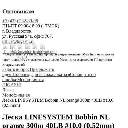
Оптовикам
+7 (423) 232-89-08
ПН-ПТ 09:00-18:00 (+7МСК)
г. Владивосток
ул. Русская 94а, офис 707.
office@higashi.ru
* Социальная сеть Instagram, принадлежащая компании Meta Inc запрещена на
территории РФ, деятельность компания Meta Inc на территории РФ признана
экстремистской.
Задать вопрос
Предложить
идею
Поблагодарить
Пожаловаться
Сообщить об
ошибке
Мероприятия
HIGASHI
Леска
Монофильная
Леска LINESYSTEM Bobbin NL orange 300m 40LB #10,0
(0,52mm)
Леска LINESYSTEM Bobbin NL
orange 300m 40LB #10,0 (0,52mm)