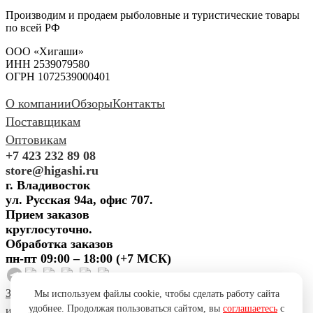
Производим и продаем рыболовные и туристические товары
по всей РФ
ООО «Хигаши»
ИНН 2539079580
ОГРН 1072539000401
О компании
Обзоры
Контакты
Поставщикам
Оптовикам
+7 423 232 89 08
store@higashi.ru
г. Владивосток
ул. Русская 94а, офис 707.
Прием заказов
круглосуточно.
Обработка заказов
пн-пт 09:00 – 18:00 (+7 МСК)
Задать вопрос
Предложить
Мы используем файлы cookie, чтобы сделать работу сайта
удобнее. Продолжая пользоваться сайтом, вы
соглашаетесь
с
идею
Поблагодарить
Пожаловаться
Сообщить об ошибке