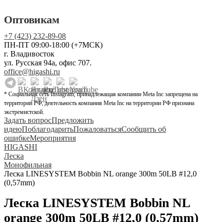
Оптовикам
+7 (423) 232-89-08
ПН-ПТ 09:00-18:00 (+7МСК)
г. Владивосток
ул. Русская 94а, офис 707.
office@higashi.ru
* Социальная сеть Instagram, принадлежащая компании Meta Inc запрещена на
территории РФ, деятельность компания Meta Inc на территории РФ признана
экстремистской.
Задать вопрос
Предложить
идею
Поблагодарить
Пожаловаться
Сообщить об
ошибке
Мероприятия
HIGASHI
Леска
Монофильная
Леска LINESYSTEM Bobbin NL orange 300m 50LB #12,0
(0,57mm)
Леска LINESYSTEM Bobbin NL
orange 300m 50LB #12,0 (0,57mm)