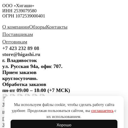
ООО «Хигаши»
ИНН 2539079580
ОГРН 1072539000401
О компании
Обзоры
Контакты
Поставщикам
Оптовикам
+7 423 232 89 08
store@higashi.ru
г. Владивосток
ул. Русская 94а, офис 707.
Прием заказов
круглосуточно.
Обработка заказов
пн-пт 09:00 – 18:00 (+7 МСК)
Задать вопрос
Предложить
Мы используем файлы cookie, чтобы сделать работу сайта
удобнее. Продолжая пользоваться сайтом, вы
соглашаетесь
с
идею
Поблагодарить
Пожаловаться
Сообщить об ошибке
их использованием.
Политика конфиденциальности
Согласие на обработку ПД
Задать вопрос
Предложить
Хорошо