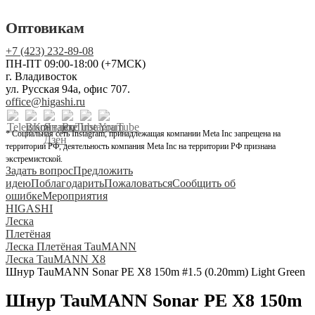
Оптовикам
+7 (423) 232-89-08
ПН-ПТ 09:00-18:00 (+7МСК)
г. Владивосток
ул. Русская 94а, офис 707.
office@higashi.ru
* Социальная сеть Instagram, принадлежащая компании Meta Inc запрещена на
территории РФ, деятельность компания Meta Inc на территории РФ признана
экстремистской.
Задать вопрос
Предложить
идею
Поблагодарить
Пожаловаться
Сообщить об
ошибке
Мероприятия
HIGASHI
Леска
Плетёная
Леска Плетёная TauMANN
Леска TauMANN X8
Шнур TauMANN Sonar PE X8 150m #1.5 (0.20mm) Light Green
Шнур TauMANN Sonar PE X8 150m