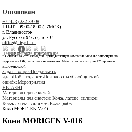
Оптовикам
+7 (423) 232-89-08
ПН-ПТ 09:00-18:00 (+7МСК)
г. Владивосток
ул. Русская 94а, офис 707.
office@higashi.ru
* Социальная сеть Instagram, принадлежащая компании Meta Inc запрещена на
территории РФ, деятельность компания Meta Inc на территории РФ признана
экстремистской.
Задать вопрос
Предложить
идею
Поблагодарить
Пожаловаться
Сообщить об
ошибке
Мероприятия
HIGASHI
Материалы для снастей
Материалы для снастей: Кожа, латекс, силикон
Кожа, латекс, силикон: Кожа рыбы
Кожа MORIGEN V-016
Кожа MORIGEN V-016