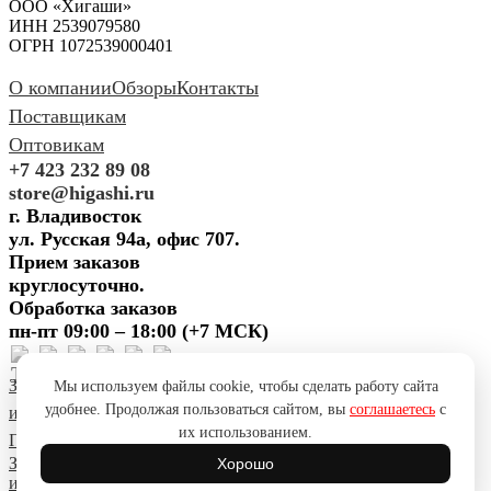
ООО «Хигаши»
ИНН 2539079580
ОГРН 1072539000401
О компании
Обзоры
Контакты
Поставщикам
Оптовикам
+7 423 232 89 08
store@higashi.ru
г. Владивосток
ул. Русская 94а, офис 707.
Прием заказов
круглосуточно.
Обработка заказов
пн-пт 09:00 – 18:00 (+7 МСК)
Задать вопрос
Предложить
Мы используем файлы cookie, чтобы сделать работу сайта
удобнее. Продолжая пользоваться сайтом, вы
соглашаетесь
с
идею
Поблагодарить
Пожаловаться
Сообщить об ошибке
их использованием.
Политика конфиденциальности
Согласие на обработку ПД
Задать вопрос
Предложить
Хорошо
идею
Поблагодарить
Пожаловаться
Сообщить об ошибке