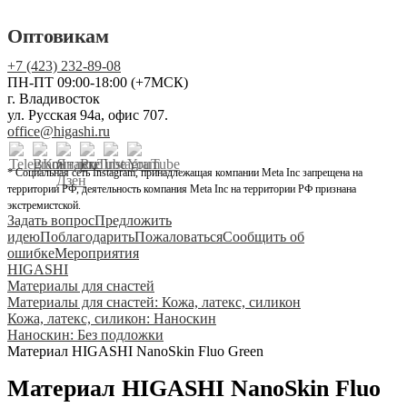
Оптовикам
+7 (423) 232-89-08
ПН-ПТ 09:00-18:00 (+7МСК)
г. Владивосток
ул. Русская 94а, офис 707.
office@higashi.ru
* Социальная сеть Instagram, принадлежащая компании Meta Inc запрещена на
территории РФ, деятельность компания Meta Inc на территории РФ признана
экстремистской.
Задать вопрос
Предложить
идею
Поблагодарить
Пожаловаться
Сообщить об
ошибке
Мероприятия
HIGASHI
Материалы для снастей
Материалы для снастей: Кожа, латекс, силикон
Кожа, латекс, силикон: Наноскин
Наноскин: Без подложки
Материал HIGASHI NanoSkin Fluo Green
Материал HIGASHI NanoSkin Fluo