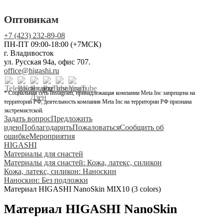
Оптовикам
+7 (423) 232-89-08
ПН-ПТ 09:00-18:00 (+7МСК)
г. Владивосток
ул. Русская 94а, офис 707.
office@higashi.ru
* Социальная сеть Instagram, принадлежащая компании Meta Inc запрещена на
территории РФ, деятельность компания Meta Inc на территории РФ признана
экстремистской.
Задать вопрос
Предложить
идею
Поблагодарить
Пожаловаться
Сообщить об
ошибке
Мероприятия
HIGASHI
Материалы для снастей
Материалы для снастей: Кожа, латекс, силикон
Кожа, латекс, силикон: Наноскин
Наноскин: Без подложки
Материал HIGASHI NanoSkin MIX10 (3 colors)
Материал HIGASHI NanoSkin