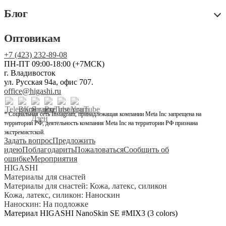
Блог
Оптовикам
+7 (423) 232-89-08
ПН-ПТ 09:00-18:00 (+7МСК)
г. Владивосток
ул. Русская 94а, офис 707.
office@higashi.ru
* Социальная сеть Instagram, принадлежащая компании Meta Inc запрещена на
территории РФ, деятельность компания Meta Inc на территории РФ признана
экстремистской.
Задать вопрос
Предложить
идею
Поблагодарить
Пожаловаться
Сообщить об
ошибке
Мероприятия
HIGASHI
Материалы для снастей
Материалы для снастей: Кожа, латекс, силикон
Кожа, латекс, силикон: Наноскин
Наноскин: На подложке
Материал HIGASHI NanoSkin SE #MIX3 (3 colors)