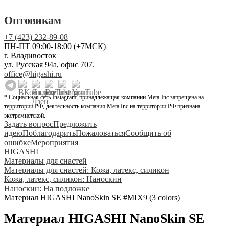
Оптовикам
+7 (423) 232-89-08
ПН-ПТ 09:00-18:00 (+7МСК)
г. Владивосток
ул. Русская 94а, офис 707.
office@higashi.ru
* Социальная сеть Instagram, принадлежащая компании Meta Inc запрещена на
территории РФ, деятельность компания Meta Inc на территории РФ признана
экстремистской.
Задать вопрос
Предложить
идею
Поблагодарить
Пожаловаться
Сообщить об
ошибке
Мероприятия
HIGASHI
Материалы для снастей
Материалы для снастей: Кожа, латекс, силикон
Кожа, латекс, силикон: Наноскин
Наноскин: На подложке
Материал HIGASHI NanoSkin SE #MIX9 (3 colors)
Материал HIGASHI NanoSkin SE