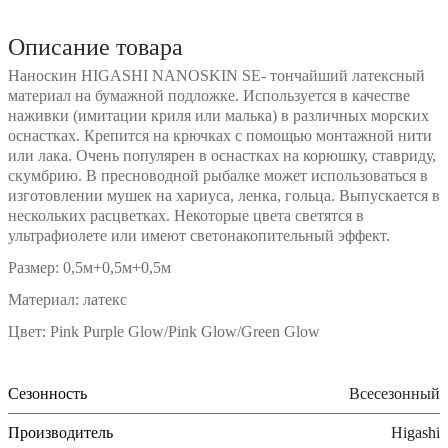
Описание товара
Наноскин HIGASHI NANOSKIN SE- тончайший латексный
материал на бумажной подложке. Используется в качестве
наживки (имитации криля или малька) в различных морских
оснастках. Крепится на крючках с помощью монтажной нити
или лака. Очень популярен в оснастках на корюшку, ставриду,
скумбрию. В пресноводной рыбалке может использоваться в
изготовлении мушек на хариуса, ленка, гольца. Выпускается в
нескольких расцветках. Некоторые цвета светятся в
ультрафиолете или имеют светонакопительный эффект.
Размер: 0,5м+0,5м+0,5м
Материал: латекс
Цвет: Pink Purple Glow/Pink Glow/Green Glow
Сезонность
Всесезонный
Производитель
Higashi