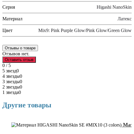
Серия
Higashi NanoSkin
Материал
Латекс
Цвет
Mix9: Pink Purple Glow/Pink Glow/Green Glow
Отзывы о товаре
Отзывов нет.
Оставить отзыв
0 / 5
5 звезд
0
4 звезды
0
3 звезды
0
2 звезды
0
1 звезда
0
Другие товары
Мате