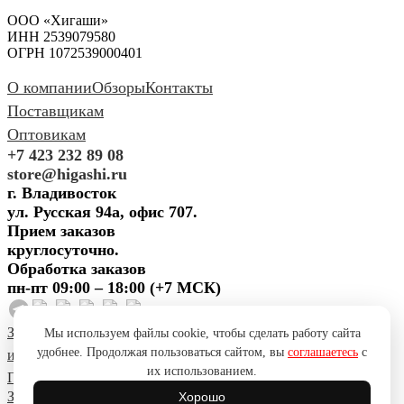
ООО «Хигаши»
ИНН 2539079580
ОГРН 1072539000401
О компании
Обзоры
Контакты
Поставщикам
Оптовикам
+7 423 232 89 08
store@higashi.ru
г. Владивосток
ул. Русская 94а, офис 707.
Прием заказов
круглосуточно.
Обработка заказов
пн-пт 09:00 – 18:00 (+7 МСК)
Задать вопрос
Предложить
Мы используем файлы cookie, чтобы сделать работу сайта
удобнее. Продолжая пользоваться сайтом, вы
соглашаетесь
с
идею
Поблагодарить
Пожаловаться
Сообщить об ошибке
их использованием.
Политика конфиденциальности
Согласие на обработку ПД
Задать вопрос
Предложить
Хорошо