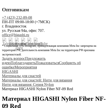
Оптовикам
+7 (423) 232-89-08
ПН-ПТ 09:00-18:00 (+7МСК)
г. Владивосток
ул. Русская 94а, офис 707.
office@higashi.ru
* Социальная сеть Instagram, принадлежащая компании Meta Inc запрещена на
территории РФ, деятельность компания Meta Inc на территории РФ признана
экстремистской.
Задать вопрос
Предложить
идею
Поблагодарить
Пожаловаться
Сообщить об
ошибке
Мероприятия
HIGASHI
Материалы для снастей
Материалы для снастей: Нити для вязания
Нити для вязания: Серия Nylon
Материал HIGASHI Nylon Fiber NF-09 Red
Материал HIGASHI Nylon Fiber NF-
09 Red