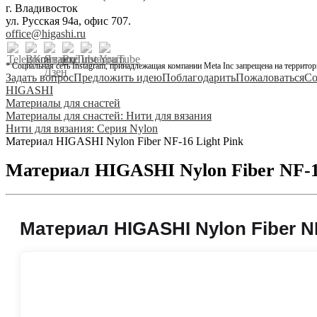
г. Владивосток
ул. Русская 94а, офис 707.
office@higashi.ru
* Социальная сеть Instagram, принадлежащая компании Meta Inc запрещена на территор
Задать вопрос
Предложить идею
Поблагодарить
Пожаловаться
Со
HIGASHI
Материалы для снастей
Материалы для снастей: Нити для вязания
Нити для вязания: Серия Nylon
Материал HIGASHI Nylon Fiber NF-16 Light Pink
Материал HIGASHI Nylon Fiber NF-16
Материал HIGASHI Nylon Fiber NF