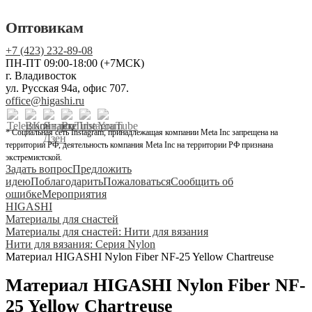
Оптовикам
+7 (423) 232-89-08
ПН-ПТ 09:00-18:00 (+7МСК)
г. Владивосток
ул. Русская 94а, офис 707.
office@higashi.ru
* Социальная сеть Instagram, принадлежащая компании Meta Inc запрещена на
территории РФ, деятельность компания Meta Inc на территории РФ признана
экстремистской.
Задать вопрос
Предложить
идею
Поблагодарить
Пожаловаться
Сообщить об
ошибке
Мероприятия
HIGASHI
Материалы для снастей
Материалы для снастей: Нити для вязания
Нити для вязания: Серия Nylon
Материал HIGASHI Nylon Fiber NF-25 Yellow Chartreuse
Материал HIGASHI Nylon Fiber NF-
25 Yellow Chartreuse