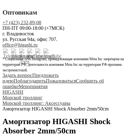
Оптовикам
+7 (423) 232-89-08
ПН-ПТ 09:00-18:00 (+7МСК)
г. Владивосток
ул. Русская 94а, офис 707.
office@higashi.ru
* Социальная сеть Instagram, принадлежащая компании Meta Inc запрещена на
территории РФ, деятельность компания Meta Inc на территории РФ признана
экстремистской.
Задать вопрос
Предложить
идею
Поблагодарить
Пожаловаться
Сообщить об
ошибке
Мероприятия
HIGASHI
Морской троллинг
Морской троллинг: Аксессуары
Амортизатор HIGASHI Shock Absorber 2mm/50cm
Амортизатор HIGASHI Shock
Absorber 2mm/50cm