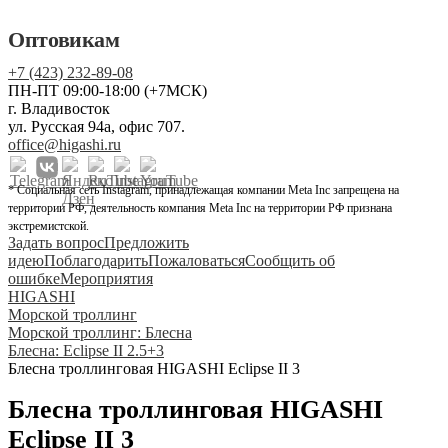
Оптовикам
+7 (423) 232-89-08
ПН-ПТ 09:00-18:00 (+7МСК)
г. Владивосток
ул. Русская 94а, офис 707.
office@higashi.ru
* Социальная сеть Instagram, принадлежащая компании Meta Inc запрещена на
территории РФ, деятельность компания Meta Inc на территории РФ признана
экстремистской.
Задать вопрос
Предложить
идею
Поблагодарить
Пожаловаться
Сообщить об
ошибке
Мероприятия
HIGASHI
Морской троллинг
Морской троллинг: Блесна
Блесна: Eclipse II 2.5+3
Блесна троллинговая HIGASHI Eclipse II 3
Блесна троллинговая HIGASHI
Eclipse II 3