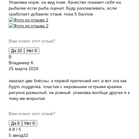
Упаковка норм. на вид тоже. Качество покажет себя на
рыбалке если рыба оценит. Буду разлавливать, если
сработает добавлю отзыв. пока 5 баллов.
Вам помог этот отзыв?
Да
10
Нет
0
В
Владимир К.
25 марта 2026
заказал две блёсны. к первой притензий нет. а вот эта как
будто подделка. пластик с неровными острыми краями.
рисунок размытый, не ровный. упаковка вообще другая и к
тому-же вскрытая.
Вам помог этот отзыв?
Да
0
Нет
0
4.8 / 5
5 звезд
32