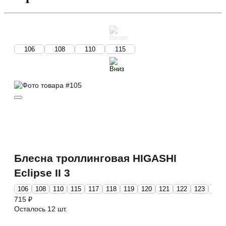
106
108
110
115
Блесна троллинговая HIGASHI
Eclipse II 3
106
108
110
115
117
118
119
120
121
122
123
125
715 ₽
Осталось 12 шт.