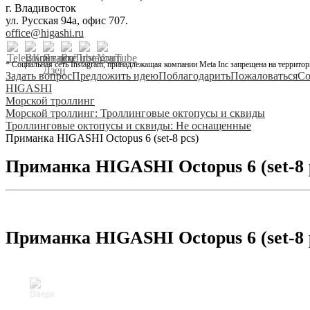
г. Владивосток
ул. Русская 94а, офис 707.
office@higashi.ru
* Социальная сеть Instagram, принадлежащая компании Meta Inc запрещена на территор
Задать вопрос
Предложить идею
Поблагодарить
Пожаловаться
Со
HIGASHI
Морской троллинг
Морской троллинг: Троллинговые октопусы и сквиды
Троллинговые октопусы и сквиды: Не оснащенные
Приманка HIGASHI Octopus 6 (set-8 pcs)
Приманка HIGASHI Octopus 6 (set-8 
Приманка HIGASHI Octopus 6 (set-8 