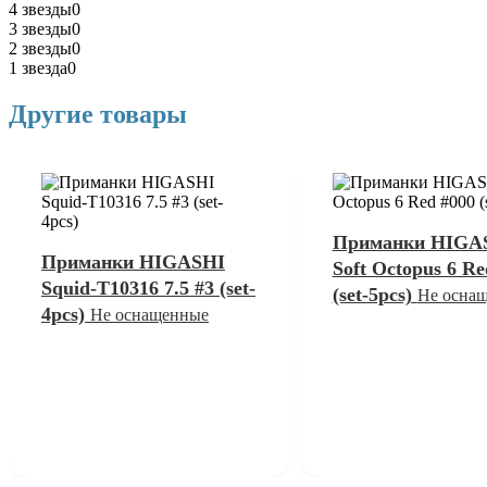
4 звезды
0
3 звезды
0
2 звезды
0
1 звезда
0
Другие товары
Приманки HIGA
Приманки HIGASHI
Soft Octopus 6 Re
Squid-T10316 7.5 #3 (set-
(set-5pcs)
Не осна
4pcs)
Не оснащенные