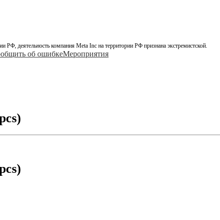
ии РФ, деятельность компания Meta Inc на территории РФ признана экстремистской.
общить об ошибке
Мероприятия
pcs)
pcs)