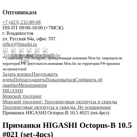
Оптовикам
+7 (423) 232-89-08
ПН-ПТ 09:00-18:00 (+7МСК)
г. Владивосток
ул. Русская 94а, офис 707.
office@higashi.ru
* Социальная сеть Instagram, принадлежащая компании Meta Inc запрещена на
территории РФ, деятельность компания Meta Inc на территории РФ признана
экстремистской.
Задать вопрос
Предложить
идею
Поблагодарить
Пожаловаться
Сообщить об
ошибке
Мероприятия
HIGASHI
Морской троллинг
Морской троллинг: Троллинговые октопусы и сквиды
Троллинговые октопусы и сквиды: Не оснащенные
Приманки HIGASHI Octopus-B 10.5 #021 (set-4pcs)
Приманки HIGASHI Octopus-B 10.5
#021 (set-4pcs)