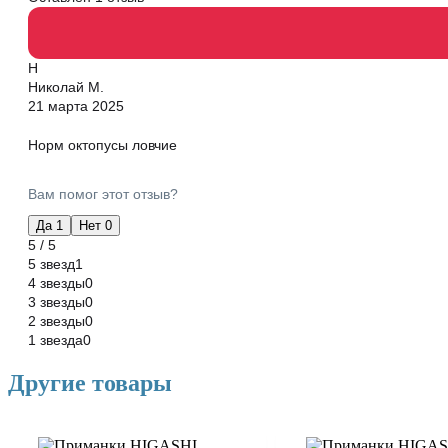
Н
Николай М.
21 марта 2025
Норм октопусы ловчие
Вам помог этот отзыв?
Да
1
Нет
0
5 / 5
5 звезд
1
4 звезды
0
3 звезды
0
2 звезды
0
1 звезда
0
Другие товары