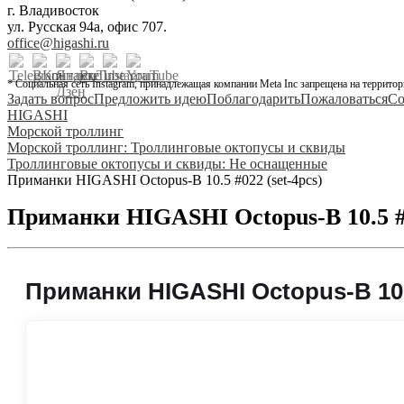
г. Владивосток
ул. Русская 94а, офис 707.
office@higashi.ru
* Социальная сеть Instagram, принадлежащая компании Meta Inc запрещена на территор
Задать вопрос
Предложить идею
Поблагодарить
Пожаловаться
Со
HIGASHI
Морской троллинг
Морской троллинг: Троллинговые октопусы и сквиды
Троллинговые октопусы и сквиды: Не оснащенные
Приманки HIGASHI Octopus-B 10.5 #022 (set-4pcs)
Приманки HIGASHI Octopus-B 10.5 #0
Приманки HIGASHI Octopus-B 10.5