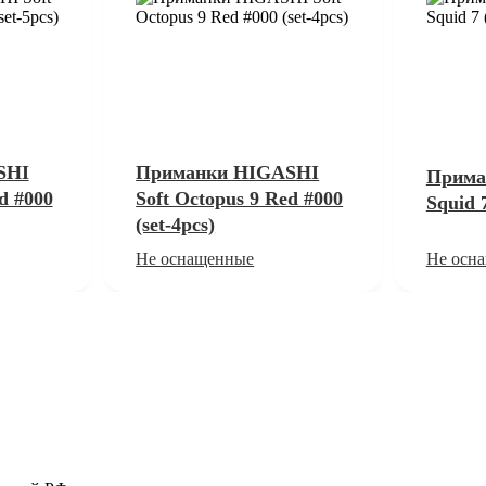
SHI
Приманки HIGASHI
Прима
d #000
Soft Octopus 9 Red #000
Squid 7
(set-4pcs)
Не оснащенные
Не осн