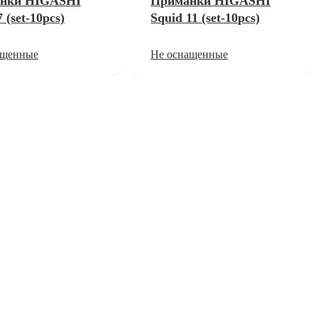
нки HIGASHI
Приманки HIGASHI
 (set-10pcs)
Squid 11 (set-10pcs)
ащенные
Не оснащенные