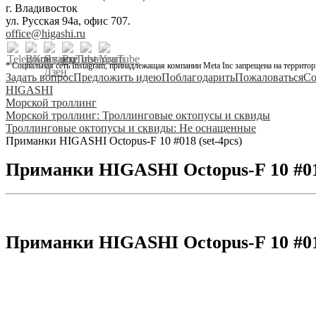
г. Владивосток
ул. Русская 94а, офис 707.
office@higashi.ru
* Социальная сеть Instagram, принадлежащая компании Meta Inc запрещена на территор
Задать вопрос
Предложить идею
Поблагодарить
Пожаловаться
Со
HIGASHI
Морской троллинг
Морской троллинг: Троллинговые октопусы и сквиды
Троллинговые октопусы и сквиды: Не оснащенные
Приманки HIGASHI Octopus-F 10 #018 (set-4pcs)
Приманки HIGASHI Octopus-F 10 #018
Приманки HIGASHI Octopus-F 10 #018