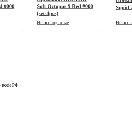
Прима
d #000
Soft Octopus 9 Red #000
Squid 7
(set-4pcs)
Не оснащенные
Не осн
о всей РФ