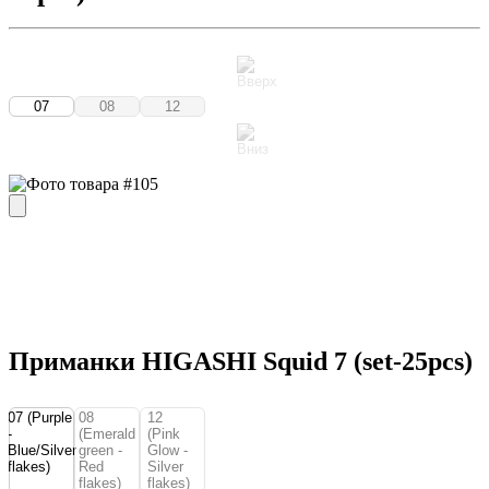
07
08
12
Приманки HIGASHI Squid 7 (set-25pcs)
07 (Purple
08
12
-
(Emerald
(Pink
Blue/Silver
green -
Glow -
flakes)
Red
Silver
flakes)
flakes)