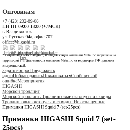
Оптовикам
+7 (423) 232-89-08
ПН-ПТ 09:00-18:00 (+7МСК)
г. Владивосток
ул. Русская 94а, офис 707.
office@higashi.ru
* Социальная сеть Instagram, принадлежащая компании Meta Inc запрещена на
территории РФ, деятельность компания Meta Inc на территории РФ признана
экстремистской.
Задать вопрос
Предложить
идею
Поблагодарить
Пожаловаться
Сообщить об
ошибке
Мероприятия
HIGASHI
Морской троллинг
Морской троллинг: Троллинговые октопусы и сквиды
Троллинговые октопусы и сквиды: Не оснащенные
Приманки HIGASHI Squid 7 (set-25pcs)
Приманки HIGASHI Squid 7 (set-
25pcs)