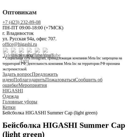
Оптовикам
+7 (423) 232-89-08
ПН-ПТ 09:00-18:00 (+7МСК)
г. Владивосток
ул. Русская 94а, офис 707.
office@higashi.ru
* Социальная сеть Instagram, принадлежащая компании Meta Inc запрещена на
территории РФ, деятельность компания Meta Inc на территории РФ признана
экстремистской.
Задать вопрос
Предложить
идею
Поблагодарить
Пожаловаться
Сообщить об
ошибке
Мероприятия
HIGASHI
Одежда
Головные уборы
Кепки
Бейсболка HIGASHI Summer Cap (light green)
Бейсболка HIGASHI Summer Cap
(light green)