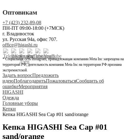
Оптовикам
+7 (423) 232-89-08
ПН-ПТ 09:00-18:00 (+7МСК)
г. Владивосток
ул. Русская 94а, офис 707.
office@higashi.ru
* Социальная сеть Instagram, принадлежащая компании Meta Inc запрещена на
территории РФ, деятельность компания Meta Inc на территории РФ признана
экстремистской.
Задать вопрос
Предложить
идею
Поблагодарить
Пожаловаться
Сообщить об
ошибке
Мероприятия
HIGASHI
Одежда
Головные уборы
Кепки
Кепка HIGASHI Sea Cap #01 sand/orange
Кепка HIGASHI Sea Cap #01
sand/orange