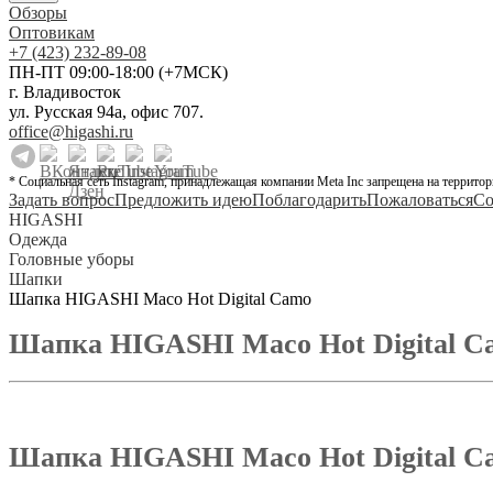
Обзоры
Оптовикам
+7 (423) 232-89-08
ПН-ПТ 09:00-18:00 (+7МСК)
г. Владивосток
ул. Русская 94а, офис 707.
office@higashi.ru
* Социальная сеть Instagram, принадлежащая компании Meta Inc запрещена на территор
Задать вопрос
Предложить идею
Поблагодарить
Пожаловаться
Со
HIGASHI
Одежда
Головные уборы
Шапки
Шапка HIGASHI Maco Hot Digital Camo
Шапка HIGASHI Maco Hot Digital C
Шапка HIGASHI Maco Hot Digital C