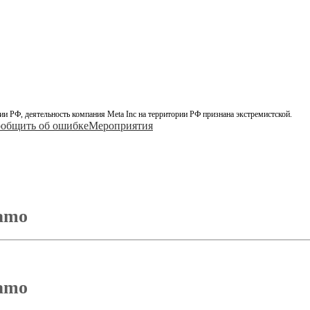
ии РФ, деятельность компания Meta Inc на территории РФ признана экстремистской.
общить об ошибке
Мероприятия
amo
amo