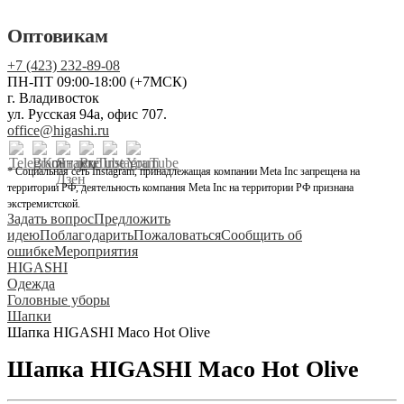
Оптовикам
+7 (423) 232-89-08
ПН-ПТ 09:00-18:00 (+7МСК)
г. Владивосток
ул. Русская 94а, офис 707.
office@higashi.ru
* Социальная сеть Instagram, принадлежащая компании Meta Inc запрещена на
территории РФ, деятельность компания Meta Inc на территории РФ признана
экстремистской.
Задать вопрос
Предложить
идею
Поблагодарить
Пожаловаться
Сообщить об
ошибке
Мероприятия
HIGASHI
Одежда
Головные уборы
Шапки
Шапка HIGASHI Maco Hot Olive
Шапка HIGASHI Maco Hot Olive