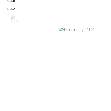
58-60
60-62