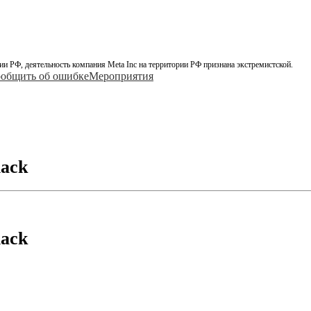
ии РФ, деятельность компания Meta Inc на территории РФ признана экстремистской.
общить об ошибке
Мероприятия
ack
ack