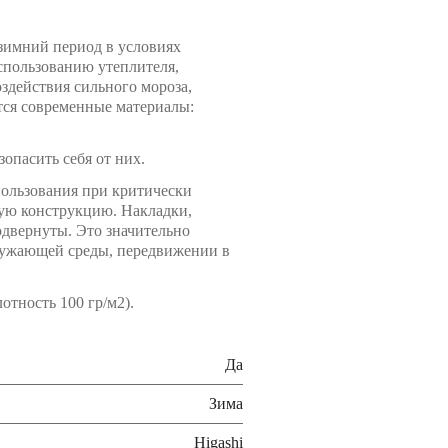
зимний период в условиях
использованию утеплителя,
оздействия сильного мороза,
тся современные материалы:
опасить себя от них.
пользования при критически
ную конструкцию. Накладки,
одвернуты. Это значительно
ужающей среды, передвижении в
тность 100 гр/м2).
Да
Зима
Higashi