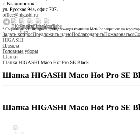
г. Владивосток
ул. Русская 94а, офис 707.
office@higashi.ru
* Социальная сеть Instagram, принадлежащая компании Meta Inc запрещена на территор
Задать вопрос
Предложить идею
Поблагодарить
Пожаловаться
Со
HIGASHI
Одежда
Головные уборы
Шапки
Шапка HIGASHI Maco Hot Pro SE Black
Шапка HIGASHI Maco Hot Pro SE Bl
Шапка HIGASHI Maco Hot Pro SE Bl