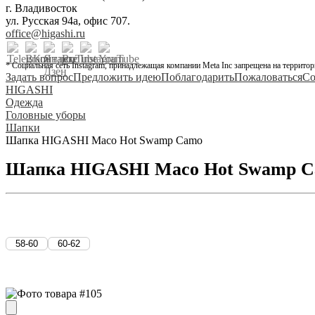
г. Владивосток
ул. Русская 94а, офис 707.
office@higashi.ru
* Социальная сеть Instagram, принадлежащая компании Meta Inc запрещена на территор
Задать вопрос
Предложить идею
Поблагодарить
Пожаловаться
Со
HIGASHI
Одежда
Головные уборы
Шапки
Шапка HIGASHI Maco Hot Swamp Camo
Шапка HIGASHI Maco Hot Swamp 
58-60
60-62