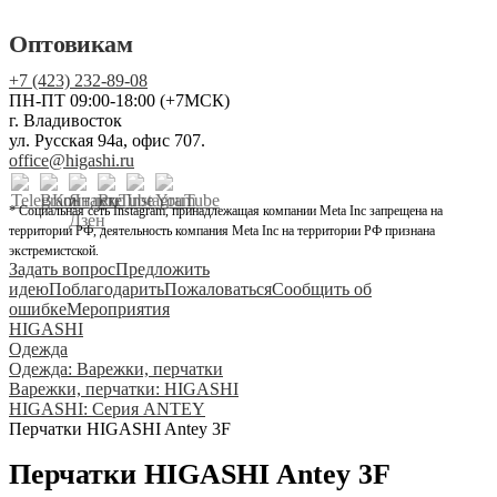
Оптовикам
+7 (423) 232-89-08
ПН-ПТ 09:00-18:00 (+7МСК)
г. Владивосток
ул. Русская 94а, офис 707.
office@higashi.ru
* Социальная сеть Instagram, принадлежащая компании Meta Inc запрещена на
территории РФ, деятельность компания Meta Inc на территории РФ признана
экстремистской.
Задать вопрос
Предложить
идею
Поблагодарить
Пожаловаться
Сообщить об
ошибке
Мероприятия
HIGASHI
Одежда
Одежда: Варежки, перчатки
Варежки, перчатки: HIGASHI
HIGASHI: Серия ANTEY
Перчатки HIGASHI Antey 3F
Перчатки HIGASHI Antey 3F