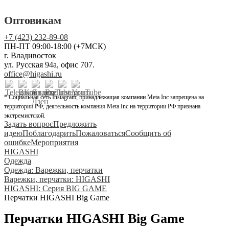
Оптовикам
+7 (423) 232-89-08
ПН-ПТ 09:00-18:00 (+7МСК)
г. Владивосток
ул. Русская 94а, офис 707.
office@higashi.ru
* Социальная сеть Instagram, принадлежащая компании Meta Inc запрещена на
территории РФ, деятельность компания Meta Inc на территории РФ признана
экстремистской.
Задать вопрос
Предложить
идею
Поблагодарить
Пожаловаться
Сообщить об
ошибке
Мероприятия
HIGASHI
Одежда
Одежда: Варежки, перчатки
Варежки, перчатки: HIGASHI
HIGASHI: Серия BIG GAME
Перчатки HIGASHI Big Game
Перчатки HIGASHI Big Game