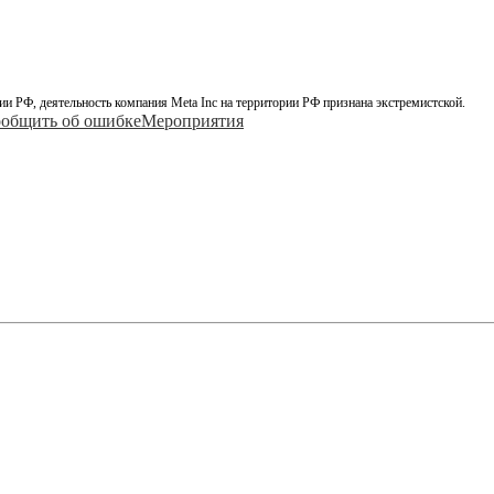
ии РФ, деятельность компания Meta Inc на территории РФ признана экстремистской.
общить об ошибке
Мероприятия