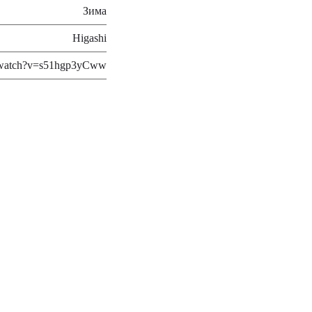
Зима
Higashi
m/watch?v=s51hgp3yCww