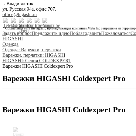
г. Владивосток
ул. Русская 94а, офис 707.
office@higashi.ru
* Социальная сеть Instagram, принадлежащая компании Meta Inc запрещена на территор
Задать вопрос
Предложить идею
Поблагодарить
Пожаловаться
Со
HIGASHI
Одежда
Одежда: Варежки, перчатки
Варежки, перчатки: HIGASHI
HIGASHI: Серия COLDEXPERT
Варежки HIGASHI Coldexpert Pro
Варежки HIGASHI Coldexpert Pro
Варежки HIGASHI Coldexpert Pro