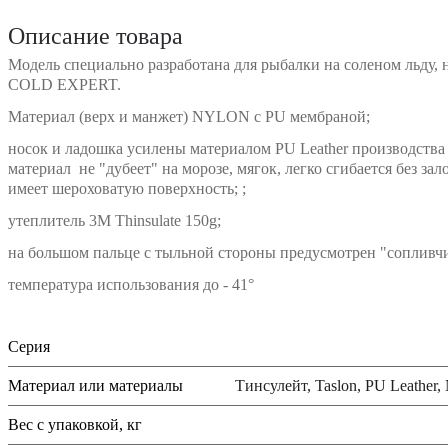
Описание товара
Модель специально разработана для рыбалки на соленом льду, н
COLD EXPERT.
Материал (верх и манжет) NYLON с PU мембраной;
носок и ладошка усилены материалом PU Leather производств
материал не "дубеет" на морозе, мягок, легко сгибается без за
имеет шероховатую поверхность; ;
утеплитель 3М Thinsulate 150g;
на большом пальце с тыльной стороны предусмотрен "сопливч
температура использования до - 41°
Серия
Материал или материалы
Тинсулейт, Taslon, PU Leather
Вес с упаковкой, кг