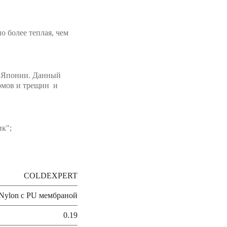
о более теплая, чем
а Японии. Данный
ломов и трещин и
ик";
COLDEXPERT
, Nylon c PU мембраной
0.19