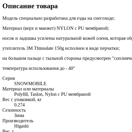
Описание товара
Модель специально разработана для езды на снегоходе;
Материал (верх и манжет) NYLON с PU мембраной;
носок и ладошка усилены натуральной кожей оленя, которая о
утеплитель 3М Thinsulate 150g исполнен в виде перчатки;
на большом пальце с тыльной стороны предусмотрен "сопливч
температура использования до - 40°
Серия
SNOWMOBILE
Материал или материалы
Polyfill, Taslon, Nylon c PU мембраной
Вес с упаковкой, кг
0.274
Сезонность
Зима
Производитель
Higashi
Вес, г