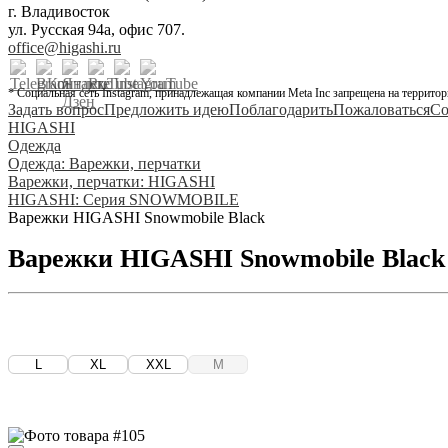
г. Владивосток
ул. Русская 94а, офис 707.
office@higashi.ru
* Социальная сеть Instagram, принадлежащая компании Meta Inc запрещена на территор
Задать вопрос
Предложить идею
Поблагодарить
Пожаловаться
Со
HIGASHI
Одежда
Одежда: Варежки, перчатки
Варежки, перчатки: HIGASHI
HIGASHI: Серия SNOWMOBILE
Варежки HIGASHI Snowmobile Black
Варежки HIGASHI Snowmobile Black
L
XL
XXL
M