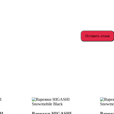
Оставить отзыв
HI
Варежки HIGASHI
Вареж